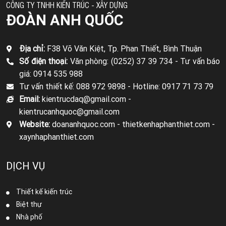
CÔNG TY TNHH KIẾN TRÚC - XÂY DỰNG
ĐOÀN ANH QUỐC
Địa chỉ:
F38 Võ Văn Kiệt, Tp. Phan Thiết, Bình Thuận
Số điện thoại:
Văn phòng: (0252) 37 39 734 -
Tư vấn báo
giá: 0914 535 988
Tư vấn thiết kế: 088 972 9898 -
Hotline: 0917 71 73 79
Email:
kientrucdaq@gmail.com -
kientrucanhquoc@gmail.com
Website:
doananhquoc.com - thietkenhaphanthiet.com -
xaynhaphanthiet.com
DỊCH VỤ
Thiết kế kiến trúc
Biệt thự
Nhà phố