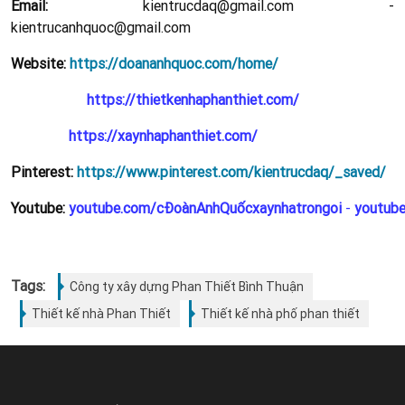
Email:
kientrucdaq@gmail.com -
kientrucanhquoc@gmail.com
Website:
https://doananhquoc.com/home/
https://thietkenhaphanthiet.com/
https://xaynhaphanthiet.com/
Pinterest:
https://www.pinterest.com/kientrucdaq/_saved/
Youtube:
youtube.com/cĐoànAnhQuốcxaynhatrongoi
-
youtub
Tags:
Công ty xây dựng Phan Thiết Bình Thuận
Thiết kế nhà Phan Thiết
Thiết kế nhà phố phan thiết