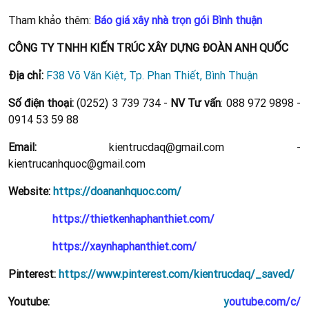
Tham khảo thêm:
Báo giá xây nhà trọn gói Bình thuận
CÔNG TY TNHH KIẾN TRÚC XÂY DỰNG ĐOÀN ANH QUỐC
Địa chỉ:
F38 Võ Văn Kiệt, Tp. Phan Thiết, Bình Thuận
Số điện thoại:
(0252) 3 739 734 -
NV Tư vấn
: 088 972 9898 -
0914 53 59 88
Email:
kientrucdaq@gmail.com -
kientrucanhquoc@gmail.com
Website:
https://doananhquoc.com/
https://thietkenhaphanthiet.com/
https://xaynhaphanthiet.com/
Pinterest:
https://www.pinterest.com/kientrucdaq/_saved/
Youtube:
y
outube.com/c/