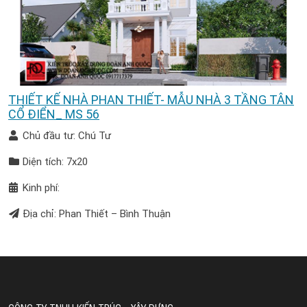
THIẾT KẾ NHÀ PHAN THIẾT- MẪU NHÀ 3 TẦNG TÂN
CỔ ĐIỂN_ MS 56
Chủ đầu tư: Chú Tư
Diện tích: 7x20
Kinh phí:
Địa chỉ: Phan Thiết – Bình Thuận