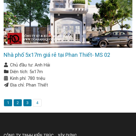
Nhà phố 5x17m giá rẻ tại Phan Thiết- MS 02
Chủ đầu tư: Anh Hải
Diện tích: 5x17m
Kinh phí: 780 triệu
Địa chỉ: Phan Thiết
1
2
3
4
CÔNG TY TNHH KIẾN TRÚC - XÂY DỰNG