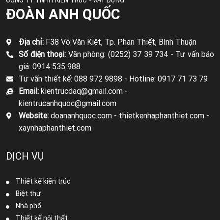
ĐOÀN ANH QUỐC
Địa chỉ:
F38 Võ Văn Kiệt, Tp. Phan Thiết, Bình Thuận
Số điện thoại:
Văn phòng: (0252) 37 39 734 -
Tư vấn báo
giá: 0914 535 988
Tư vấn thiết kế: 088 972 9898 -
Hotline: 0917 71 73 79
Email:
kientrucdaq@gmail.com -
kientrucanhquoc@gmail.com
Website:
doananhquoc.com - thietkenhaphanthiet.com -
xaynhaphanthiet.com
DỊCH VỤ
Thiết kế kiến trúc
Biệt thự
Nhà phố
Thiết kế nội thất