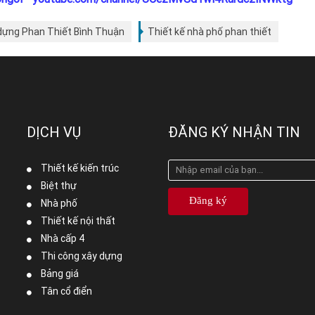
dựng Phan Thiết Bình Thuận
Thiết kế nhà phố phan thiết
DỊCH VỤ
ĐĂNG KÝ NHẬN TIN
Thiết kế kiến trúc
Biệt thự
Đăng ký
Nhà phố
Thiết kế nội thất
Nhà cấp 4
Thi công xây dựng
Bảng giá
Tân cổ điển