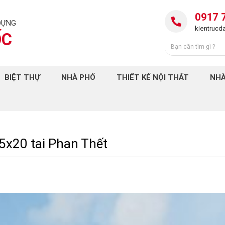
0917 
DỰNG
kientruc
ỐC
BIỆT THỰ
NHÀ PHỐ
THIẾT KẾ NỘI THẤT
NHÀ
 5x20 tai Phan Thết