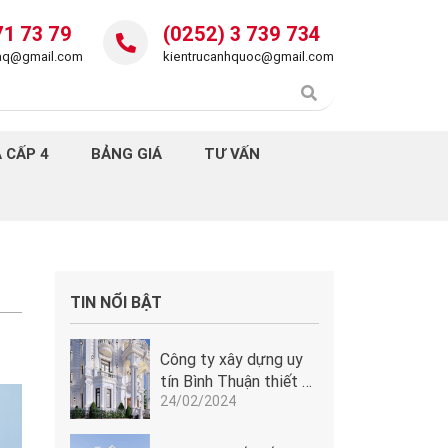
71 73 79
(0252) 3 739 734
daq@gmail.com
kientrucanhquoc@gmail.com
 CẤP 4
BẢNG GIÁ
TƯ VẤN
TIN NỔI BẬT
Công ty xây dựng uy
tín Bình Thuận thiết kế
24/02/2024
lâu đài tân cổ điển
Pháp tuyệt đẹp tại
Phan Thiết