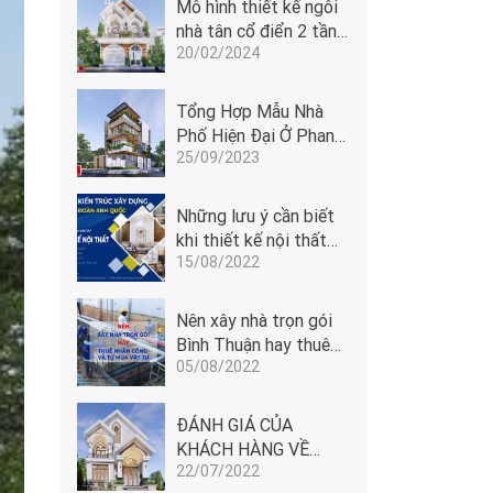
Mô hình thiết kế ngôi
nhà tân cổ điển 2 tầng
20/02/2024
cửa vòm tại Phan
Thiết
Tổng Hợp Mẫu Nhà
Phố Hiện Đại Ở Phan
25/09/2023
Thiết - Bình Thuận
Những lưu ý cần biết
khi thiết kế nội thất
15/08/2022
Phan Thiết
Nên xây nhà trọn gói
Bình Thuận hay thuê
05/08/2022
nhân công và tự mua
vật tư
ĐÁNH GIÁ CỦA
KHÁCH HÀNG VỀ
22/07/2022
ĐOÀN ANH QUỐC