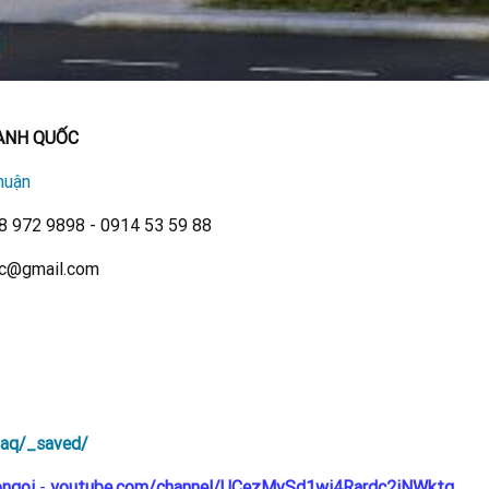
ANH QUỐC
huận
88 972 9898 - 0914 53 59 88
oc@gmail.com
daq/_saved/
ngoi
-
youtube.com/channel/UCezMvSd1wi4Rardc2iNWktg