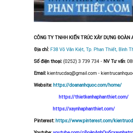
CÔNG TY TNHH KIẾN TRÚC XÂY DỰNG ĐOÀN 
Địa chỉ:
F38 Võ Văn Kiệt, Tp. Phan Thiết, Bình T
Số điện thoại:
(0252) 3 739 734 -
NV Tư vấn
: 0
Email:
kientrucdaq@gmail.com - kientrucanhqu
Website:
https://doananhquoc.com/home/
https://thietkenhaphanthiet.com/
https://xaynhaphanthiet.com/
Pinterest:
https://www.pinterest.com/kientruc
Youtube:
youtube.com/cĐoànAnhQuốcxaynhatro