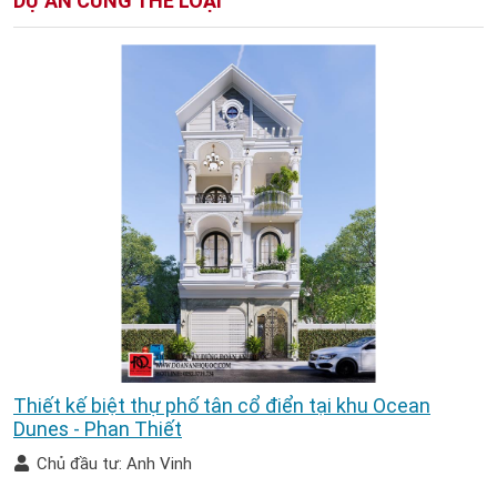
DỰ ÁN CÙNG THỂ LOẠI
Thiết kế biệt thự phố tân cổ điển tại khu Ocean
Dunes - Phan Thiết
Chủ đầu tư: Anh Vinh