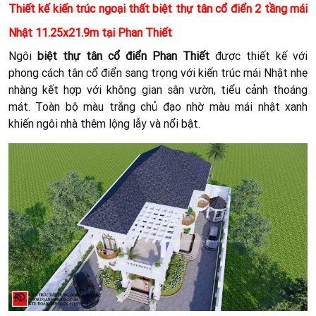
Thiết kế kiến trúc ngoại thất biệt thự tân cổ điển 2 tầng mái
Nhật 11.25x21.9m tại Phan Thiết
Ngôi
biệt thự tân cổ điển Phan Thiết
được thiết kế với
phong cách tân cổ điển sang trọng với kiến trúc mái Nhật nhẹ
nhàng kết hợp với không gian sân vườn, tiểu cảnh thoáng
mát. Toàn bộ màu trắng chủ đạo nhờ màu mái nhật xanh
khiến ngôi nhà thêm lộng lẫy và nổi bật.