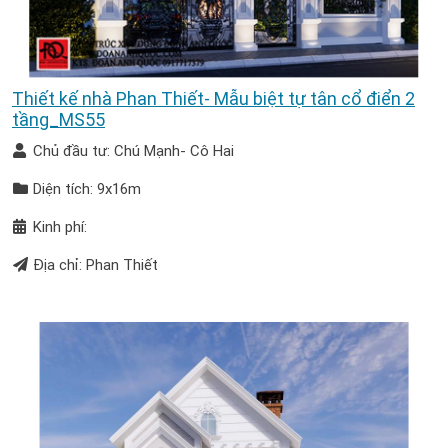
Thiết kế nhà Phan Thiết- Mẫu biệt tự tân cổ điển 2
tầng_MS55
Chủ đầu tư: Chú Mạnh- Cô Hai
Diện tích: 9x16m
Kinh phí:
Địa chỉ: Phan Thiết