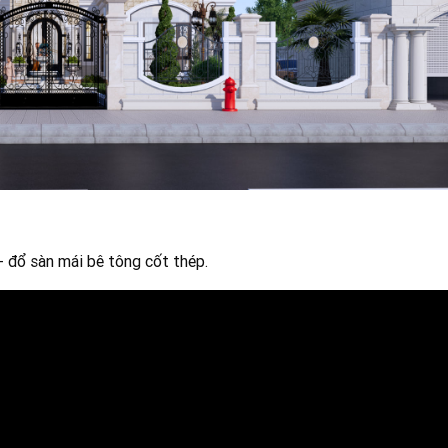
- đổ sàn mái bê tông cốt thép.