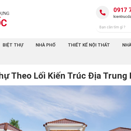
0917 
DỰNG
kientruc
ỐC
BIỆT THỰ
NHÀ PHỐ
THIẾT KẾ NỘI THẤT
NHÀ
hự Theo Lối Kiến Trúc Địa Trung