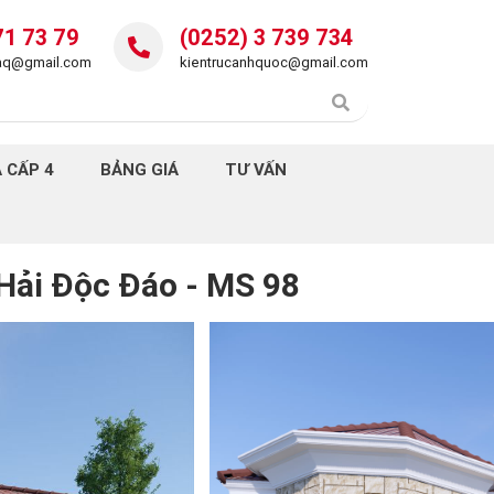
71 73 79
(0252) 3 739 734
daq@gmail.com
kientrucanhquoc@gmail.com
 CẤP 4
BẢNG GIÁ
TƯ VẤN
 Hải Độc Đáo - MS 98