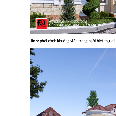
Hình: 
phối cảnh khuông viên trong ngôi biệt thự đắ